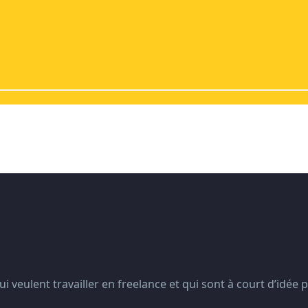
l’entreprise ?
ime Rénov
uand la serrure vient d’être fracturée ?
i veulent travailler en freelance et qui sont à court d’idée 