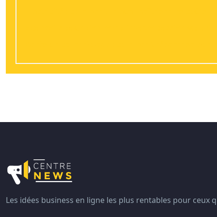
Électricité : comment mieux maîtriser les coûts de 
5 conseils pour bien remplir votre dossier Ma pr
Après un cambriolage : comment réparer sa porte q
Les idées business en ligne les plus rentables pour ceux qu