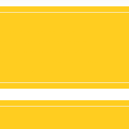
 le marché des maisons à Bourges
 le volant dans la précision des gestes ?
e à une baisse partielle d’activité ?
t son matériel en toute sécurité avec Resotainer
s doivent comparer régulièrement leurs devis
rendre votre projet réellement unique