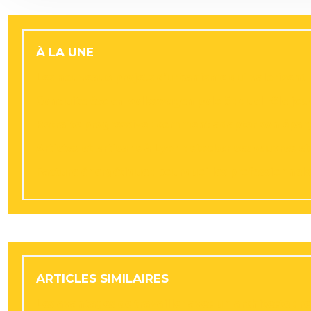
À LA UNE
Les nouveaux projets d’urbanisme qui valorisent
Conduite éco en volkswagen polo 5 : quel rôle joue
Retraite progressive : comment adapter son épargn
Artistes et artisans à Lyon : stocker ses œuvres e
Facture énergétique : pourquoi les professionnel
ARTICLES SIMILAIRES
Les avantages de travailler avec un architecte : 