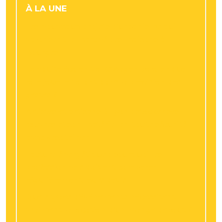
À LA UNE
Les nouveaux projets d’urbanisme qui
valorisent le marché des maisons à
Bourges
Conduite éco en volkswagen polo 5 : quel
rôle joue le volant dans la précision des
gestes ?
Artistes et artisans à Lyon : stocker ses
œuvres et son matériel en toute sécurité
avec Resotainer
Facture énergétique : pourquoi les
professionnels doivent comparer
régulièrement leurs devis
Quels types d’événements nécessitent
vraiment la location d’un mange debout ?