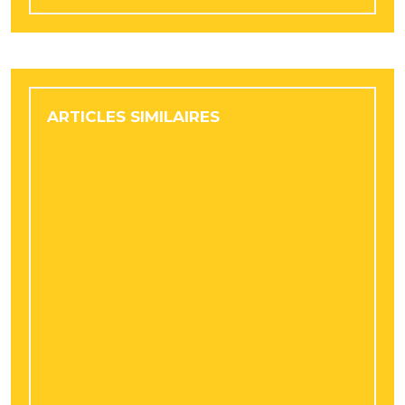
ARTICLES SIMILAIRES
Garde meuble : faut-il emballer ses affaires
différemment pour un stockage longue
durée ?
Dans quelles situations une protection
juridique est-elle indispensable ?
Camping sportif : comment choisir la
région en fonction des activités ?
Pourquoi le tableau blanc est-il un
incontournable des réunions de
brainstorming ?