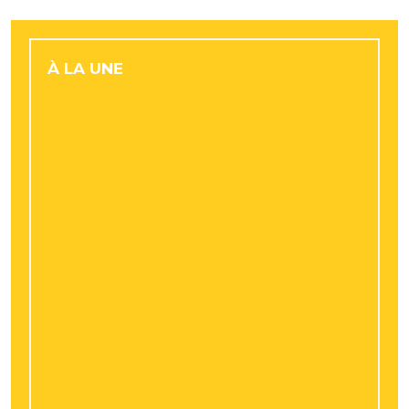
À LA UNE
Les nouveaux projets d’urbanisme qui
valorisent le marché des maisons à
Bourges
Conduite éco en volkswagen polo 5 : quel
rôle joue le volant dans la précision des
gestes ?
Retraite progressive : comment adapter
son épargne à une baisse partielle
d’activité ?
Artistes et artisans à Lyon : stocker ses
œuvres et son matériel en toute sécurité
avec Resotainer