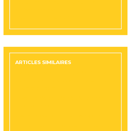
Facture énergétique : pourquoi les
professionnels doivent comparer
régulièrement leurs devis
ARTICLES SIMILAIRES
Les patinoires synthétiques éphémères de
plus en plus plébiscitées par les communes
: leurs avantages
Le Var : la région idéale à découvrir en
mode camping !
5 conseils pour devenir un bon gamer !
Vivre une journée exceptionnelle durant le