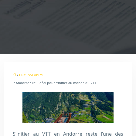
/
Culture-Loisirs
/ Andorre : lieu idéal pour s’initier au monde du VTT
S’initier au VTT en Andorre reste l’une des