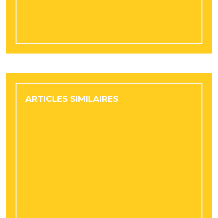
professionnels doivent comparer
régulièrement leurs devis
ARTICLES SIMILAIRES
Les patinoires synthétiques éphémères de
plus en plus plébiscitées par les communes
: leurs avantages
Le Var : la région idéale à découvrir en
mode camping !
5 conseils pour devenir un bon gamer !
Vivre une journée exceptionnelle durant le
tour de France