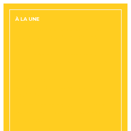
À LA UNE
Les nouveaux projets d’urbanisme qui
valorisent le marché des maisons à
Bourges
Conduite éco en volkswagen polo 5 : quel
rôle joue le volant dans la précision des
gestes ?
Retraite progressive : comment adapter
son épargne à une baisse partielle
d’activité ?
Artistes et artisans à Lyon : stocker ses
œuvres et son matériel en toute sécurité
avec Resotainer
Facture énergétique : pourquoi les