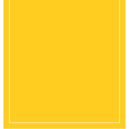
valorisent le marché des maisons à
Bourges
Conduite éco en volkswagen polo 5 : quel
rôle joue le volant dans la précision des
gestes ?
Retraite progressive : comment adapter
son épargne à une baisse partielle
d’activité ?
Artistes et artisans à Lyon : stocker ses
œuvres et son matériel en toute sécurité
avec Resotainer
Facture énergétique : pourquoi les
professionnels doivent comparer
régulièrement leurs devis