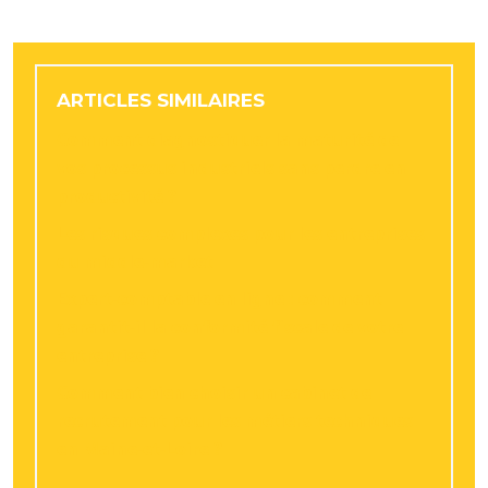
ARTICLES SIMILAIRES
Comment diagnostiquer la maturité de
vos processus industriels sans perdre en
productivité ?
Les risques complexes pour les entreprises
du middle-market
Expert-comptable en ligne : comment
garantit-il la conformité fiscale de votre
entreprise ?
Comment bien choisir un cabinet de
recrutement pour les métiers techniques
en Maine-et-Loire ?