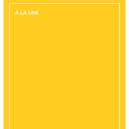
À LA UNE
Les nouveaux projets d’urbanisme qui
valorisent le marché des maisons à
Bourges
Conduite éco en volkswagen polo 5 : quel
rôle joue le volant dans la précision des
gestes ?
Retraite progressive : comment adapter
son épargne à une baisse partielle
d’activité ?
Artistes et artisans à Lyon : stocker ses
œuvres et son matériel en toute sécurité
avec Resotainer
Facture énergétique : pourquoi les