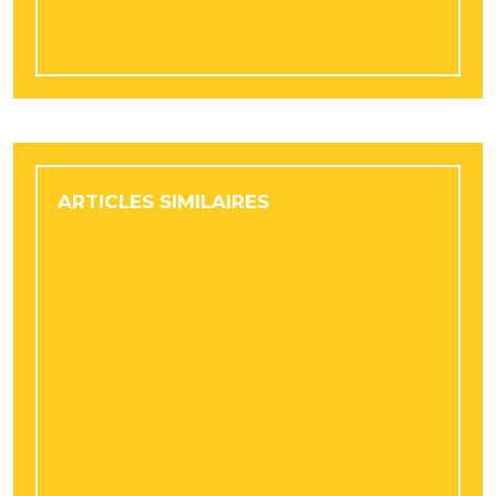
professionnels doivent comparer
régulièrement leurs devis
ARTICLES SIMILAIRES
Quels types d’événements nécessitent
vraiment la location d’un mange debout ?
Garde meuble : faut-il emballer ses affaires
différemment pour un stockage longue
durée ?
Dans quelles situations une protection
juridique est-elle indispensable ?
Camping sportif : comment choisir la