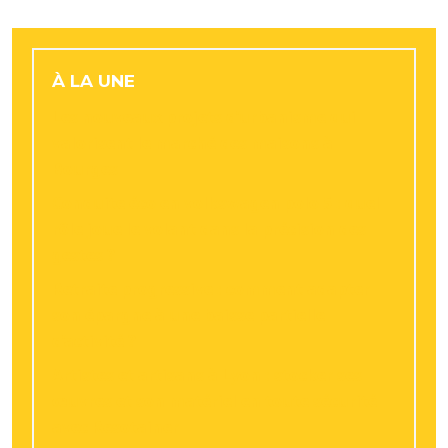
À LA UNE
Les nouveaux projets d’urbanisme qui
valorisent le marché des maisons à
Bourges
Conduite éco en volkswagen polo 5 : quel
rôle joue le volant dans la précision des
gestes ?
Retraite progressive : comment adapter
son épargne à une baisse partielle
d’activité ?
Artistes et artisans à Lyon : stocker ses
œuvres et son matériel en toute sécurité
avec Resotainer