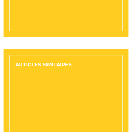
Facture énergétique : pourquoi les
professionnels doivent comparer
régulièrement leurs devis
ARTICLES SIMILAIRES
Quels types d’événements nécessitent
vraiment la location d’un mange debout ?
Garde meuble : faut-il emballer ses affaires
différemment pour un stockage longue
durée ?
Dans quelles situations une protection
juridique est-elle indispensable ?