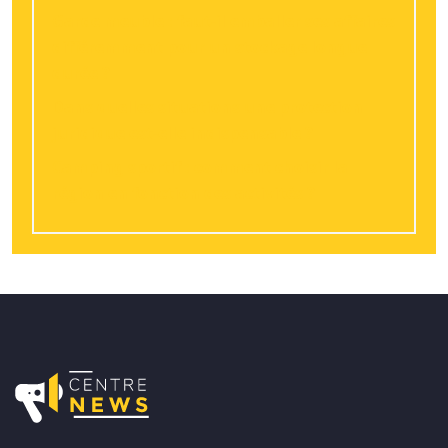
Garde meuble : faut-il emballer ses affaires
différemment pour un stockage longue
durée ?
Dans quelles situations une protection
juridique est-elle indispensable ?
Camping sportif : comment choisir la
région en fonction des activités ?