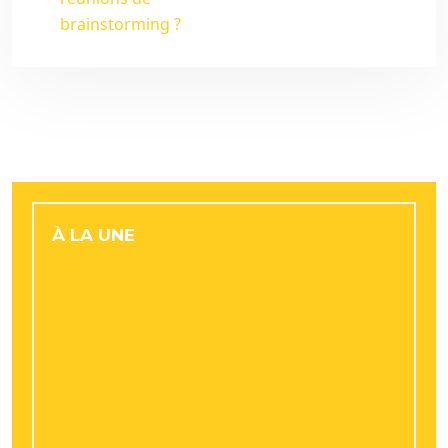
brainstorming ?
À LA UNE
Les nouveaux projets d’urbanisme qui
valorisent le marché des maisons à
Bourges
Conduite éco en volkswagen polo 5 : quel
rôle joue le volant dans la précision des
gestes ?
Retraite progressive : comment adapter