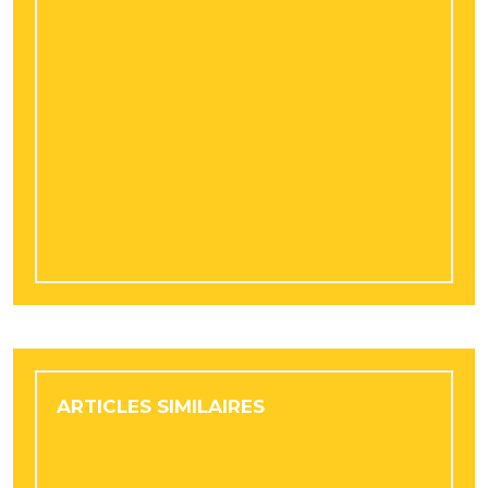
son épargne à une baisse partielle
d’activité ?
Artistes et artisans à Lyon : stocker ses
œuvres et son matériel en toute sécurité
avec Resotainer
Facture énergétique : pourquoi les
professionnels doivent comparer
régulièrement leurs devis
ARTICLES SIMILAIRES
Quels types d’événements nécessitent
vraiment la location d’un mange debout ?