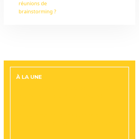
réunions de
brainstorming ?
À LA UNE
Les nouveaux projets d’urbanisme qui
valorisent le marché des maisons à
Bourges
Conduite éco en volkswagen polo 5 : quel
rôle joue le volant dans la précision des
gestes ?