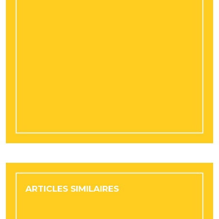
Retraite progressive : comment adapter
son épargne à une baisse partielle
d’activité ?
Artistes et artisans à Lyon : stocker ses
œuvres et son matériel en toute sécurité
avec Resotainer
Facture énergétique : pourquoi les
professionnels doivent comparer
régulièrement leurs devis
ARTICLES SIMILAIRES
Quels types d’événements nécessitent