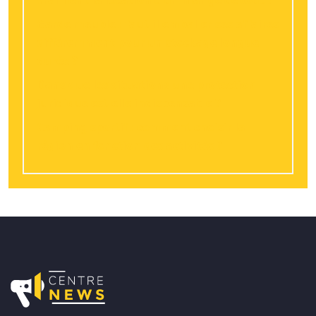
vraiment la location d’un mange debout ?
Garde meuble : faut-il emballer ses affaires
différemment pour un stockage longue
durée ?
Dans quelles situations une protection
juridique est-elle indispensable ?
Camping sportif : comment choisir la
région en fonction des activités ?