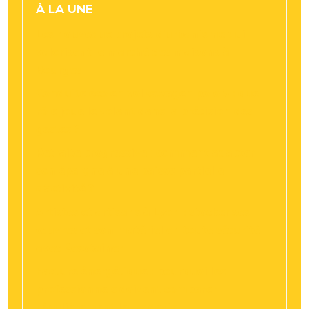
À LA UNE
Les nouveaux projets d’urbanisme qui
valorisent le marché des maisons à
Bourges
Conduite éco en volkswagen polo 5 : quel
rôle joue le volant dans la précision des
gestes ?
Retraite progressive : comment adapter
son épargne à une baisse partielle
d’activité ?
Artistes et artisans à Lyon : stocker ses
œuvres et son matériel en toute sécurité
avec Resotainer
Facture énergétique : pourquoi les
professionnels doivent comparer
régulièrement leurs devis