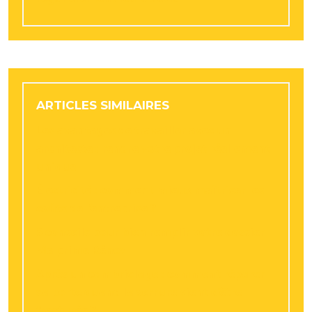
ARTICLES SIMILAIRES
Les avantages de travailler avec un
architecte : rendre votre projet réellement
unique
Électricité : comment mieux maîtriser les
coûts de l’entreprise ?
5 conseils pour bien remplir votre dossier
Ma prime Rénov
Après un cambriolage : comment réparer
sa porte quand la serrure vient d’être
fracturée ?