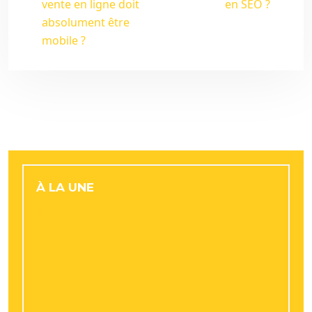
vente en ligne doit
en SEO ?
absolument être
mobile ?
À LA UNE
Les nouveaux projets d’urbanisme qui
valorisent le marché des maisons à
Bourges
Conduite éco en volkswagen polo 5 : quel
rôle joue le volant dans la précision des
gestes ?