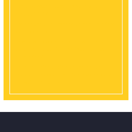
vos processus industriels sans perdre en
productivité ?
Les risques complexes pour les entreprises
du middle-market
Expert-comptable en ligne : comment
garantit-il la conformité fiscale de votre
entreprise ?
Comment bien choisir un cabinet de
recrutement pour les métiers techniques
en Maine-et-Loire ?