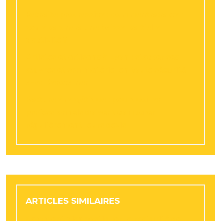
Retraite progressive : comment adapter
son épargne à une baisse partielle
d’activité ?
Artistes et artisans à Lyon : stocker ses
œuvres et son matériel en toute sécurité
avec Resotainer
Facture énergétique : pourquoi les
professionnels doivent comparer
régulièrement leurs devis
ARTICLES SIMILAIRES
Comment diagnostiquer la maturité de