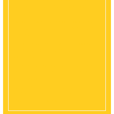
valorisent le marché des maisons à
Bourges
Conduite éco en volkswagen polo 5 : quel
rôle joue le volant dans la précision des
gestes ?
Retraite progressive : comment adapter
son épargne à une baisse partielle
d’activité ?
Artistes et artisans à Lyon : stocker ses
œuvres et son matériel en toute sécurité
avec Resotainer
Facture énergétique : pourquoi les
professionnels doivent comparer
régulièrement leurs devis