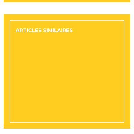
ARTICLES SIMILAIRES
Quels types d’événements nécessitent
vraiment la location d’un mange debout ?
Garde meuble : faut-il emballer ses affaires
différemment pour un stockage longue
durée ?
Dans quelles situations une protection
juridique est-elle indispensable ?
Camping sportif : comment choisir la
région en fonction des activités ?