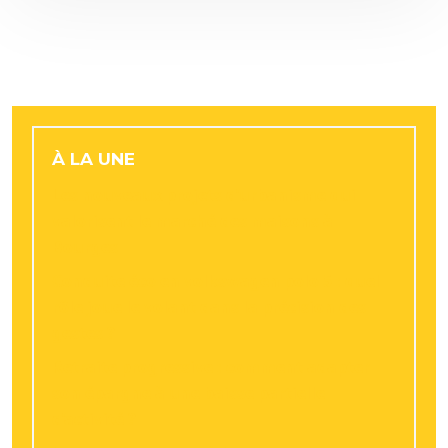
À LA UNE
Les nouveaux projets d’urbanisme qui
valorisent le marché des maisons à
Bourges
Conduite éco en volkswagen polo 5 : quel
rôle joue le volant dans la précision des
gestes ?
Retraite progressive : comment adapter
son épargne à une baisse partielle
d’activité ?