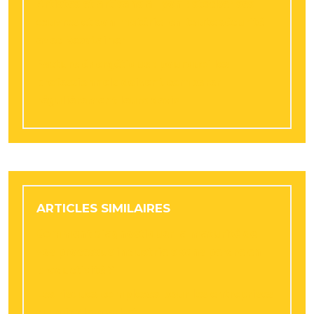
Artistes et artisans à Lyon : stocker ses
œuvres et son matériel en toute sécurité
avec Resotainer
Facture énergétique : pourquoi les
professionnels doivent comparer
régulièrement leurs devis
ARTICLES SIMILAIRES
Comment diagnostiquer la maturité de
vos processus industriels sans perdre en
productivité ?
Les risques complexes pour les entreprises
du middle-market